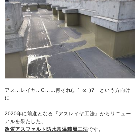
アス…レイヤ…C……何それ(。´･ω･)? という方向け
に
2020年に前進となる『アスレイヤ工法』からリニュー
アルを果たした、
改質アスファルト防水
常温積層工法
です。